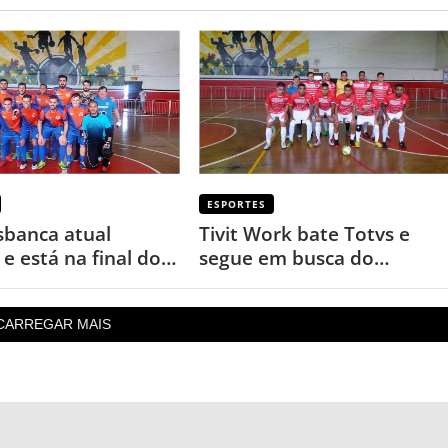
ESPORTES
banca atual
Tivit Work bate Totvs e
e está na final do
segue em busca do
ato de Futsal
bicampeonato no Futsal
CARREGAR MAIS