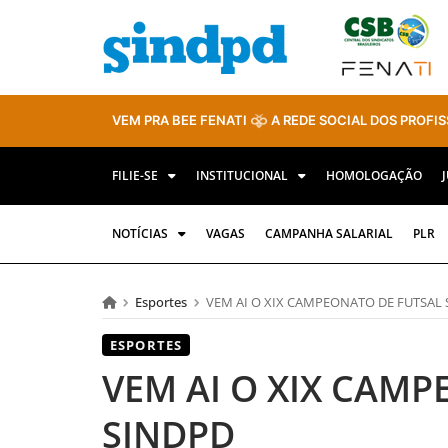
VEM PRA BEE FENATI
A REDE SOCIAL DOS PROFIS
FILIE-SE
INSTITUCIONAL
HOMOLOGAÇÃO
NOTÍCIAS
VAGAS
CAMPANHA SALARIAL
PLR
Esportes
VEM AI O XIX CAMPEONATO DE FUTSAL
ESPORTES
VEM AI O XIX CAM
SINDPD