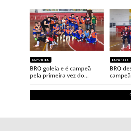
ESPORTES
ESPORTES
BRQ goleia e é campeã
BRQ des
pela primeira vez do
campeã 
Campeonato de Futsal do
campeon
Sindpd