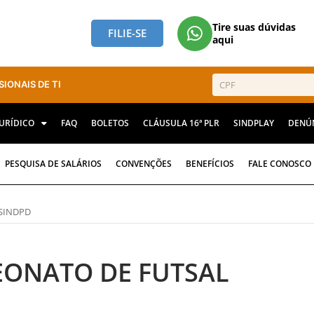
Tire suas dúvidas
FILIE-SE
aqui
SIONAIS DE TI
JURÍDICO
FAQ
BOLETOS
CLÁUSULA 16ª PLR
SINDPLAY
DENÚ
PESQUISA DE SALÁRIOS
CONVENÇÕES
BENEFÍCIOS
FALE CONOSCO
 SINDPD
PEONATO DE FUTSAL