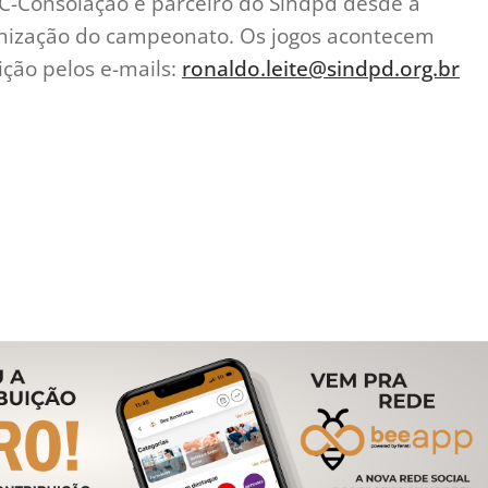
C-Consolação é parceiro do Sindpd desde a
ganização do campeonato. Os jogos acontecem
ição pelos e-mails:
ronaldo.leite@sindpd.org.br