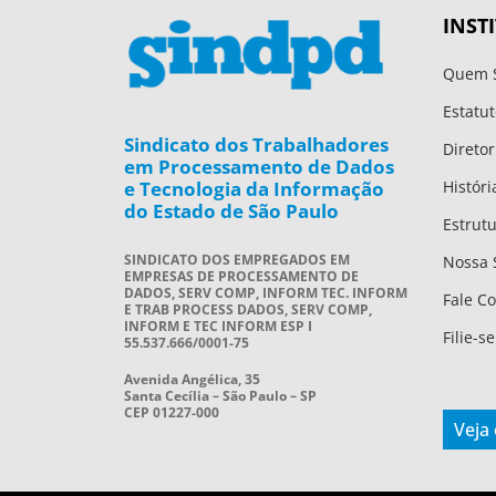
INST
Quem 
Estatut
Sindicato dos Trabalhadores
Diretor
em Processamento de Dados
e Tecnologia da Informação
Históri
do Estado de São Paulo
Estrut
SINDICATO DOS EMPREGADOS EM
Nossa 
EMPRESAS DE PROCESSAMENTO DE
DADOS, SERV COMP, INFORM TEC. INFORM
Fale C
E TRAB PROCESS DADOS, SERV COMP,
INFORM E TEC INFORM ESP I
Filie-se
55.537.666/0001-75
Avenida Angélica, 35
Santa Cecília – São Paulo – SP
CEP 01227-000
Veja