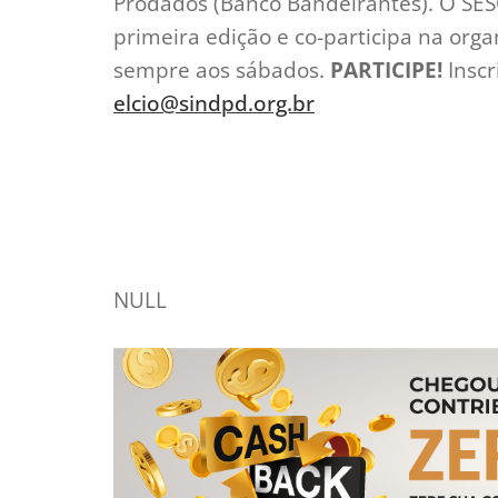
Prodados (Banco Bandeirantes). O SES
primeira edição e co-participa na or
sempre aos sábados.
PARTICIPE!
Inscr
elcio@sindpd.org.br
NULL