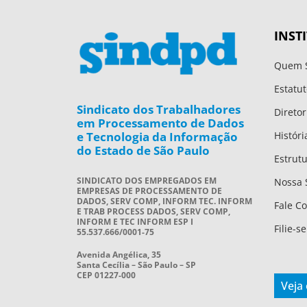
INST
Quem 
Estatut
Sindicato dos Trabalhadores
Diretor
em Processamento de Dados
e Tecnologia da Informação
Históri
do Estado de São Paulo
Estrut
SINDICATO DOS EMPREGADOS EM
Nossa 
EMPRESAS DE PROCESSAMENTO DE
DADOS, SERV COMP, INFORM TEC. INFORM
Fale C
E TRAB PROCESS DADOS, SERV COMP,
INFORM E TEC INFORM ESP I
Filie-se
55.537.666/0001-75
Avenida Angélica, 35
Santa Cecília – São Paulo – SP
CEP 01227-000
Veja