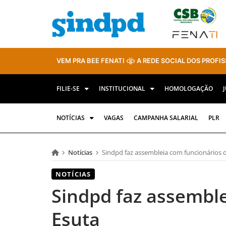
VEM PRA BEE FENATI
A REDE SOCIAL DOS PROFIS
FILIE-SE
INSTITUCIONAL
HOMOLOGAÇÃO
NOTÍCIAS
VAGAS
CAMPANHA SALARIAL
PLR
Notícias
Sindpd faz assembleia com funcionários 
NOTÍCIAS
Sindpd faz assembl
Esuta