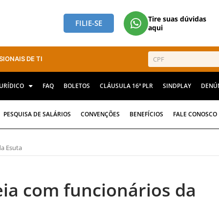
Tire suas dúvidas
FILIE-SE
aqui
SIONAIS DE TI
JURÍDICO
FAQ
BOLETOS
CLÁUSULA 16ª PLR
SINDPLAY
DENÚ
PESQUISA DE SALÁRIOS
CONVENÇÕES
BENEFÍCIOS
FALE CONOSCO
da Esuta
eia com funcionários da