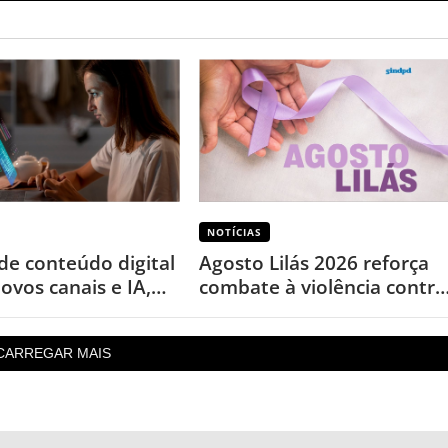
NOTÍCIAS
de conteúdo digital
Agosto Lilás 2026 reforça
ovos canais e IA,
combate à violência contra
 levantamento
a mulher nos 20 anos da
Lei Maria da Penha
CARREGAR MAIS