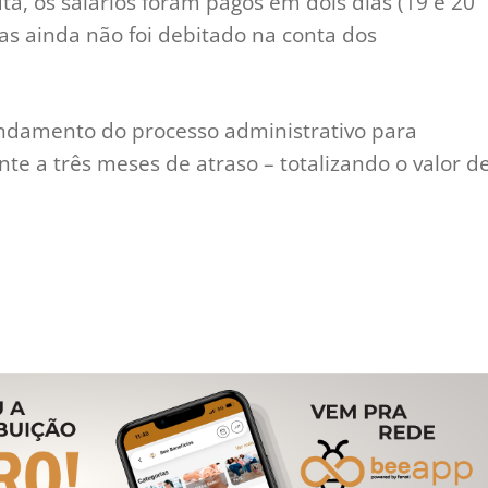
ta, os salários foram pagos em dois dias (19 e 20
ras ainda não foi debitado na conta dos
andamento do processo administrativo para
te a três meses de atraso – totalizando o valor d