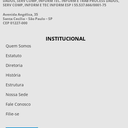
DADOS, SERV COMP, INFORM TEC. INFORM E TRAB PROCESS DADOS,
SERV COMP, INFORM E TEC INFORM ESP I 55.537.666/0001-75
Avenida Angélica, 35
Santa Cecília – São Paulo – SP
CEP 01227-000
INSTITUCIONAL
Quem Somos
Estatuto
Diretoria
História
Estrutura
Nossa Sede
Fale Conosco
Filie-se