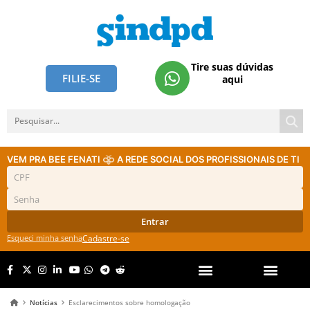
Tire suas dúvidas
FILIE-SE
aqui
VEM PRA BEE FENATI
A REDE SOCIAL DOS PROFISSIONAIS DE TI
Entrar
Esqueci minha senha
Cadastre-se
Notícias
Esclarecimentos sobre homologação