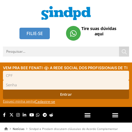
Tire suas dúvidas
FILIE-SE
aqui
VEM PRA BEE FENATI
A REDE SOCIAL DOS PROFISSIONAIS DE TI
Entrar
Esqueci minha senha
Cadastre-se
Notícias
Sindpd e Prodam discutem cláusulas do Acordo Complementar