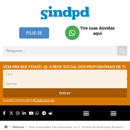
Tire suas dúvidas
FILIE-SE
aqui
VEM PRA BEE FENATI
A REDE SOCIAL DOS PROFISSIONAIS DE TI
Entrar
Esqueci minha senha
Cadastre-se
Notícias
Sete associados são premiados no 2° sorteio da promoção #viajecomsindpd