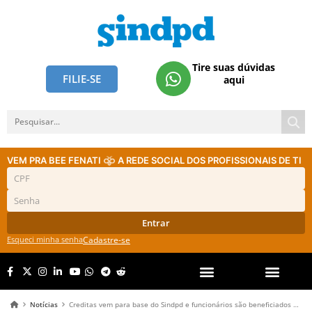
Tire suas dúvidas
FILIE-SE
aqui
VEM PRA BEE FENATI
A REDE SOCIAL DOS PROFISSIONAIS DE TI
Entrar
Esqueci minha senha
Cadastre-se
Notícias
Creditas vem para base do Sindpd e funcionários são beneficiados com jornada de 40 horas