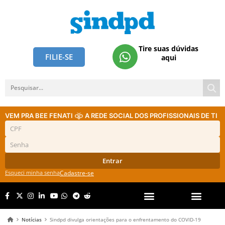
Tire suas dúvidas
FILIE-SE
aqui
VEM PRA BEE FENATI
A REDE SOCIAL DOS PROFISSIONAIS DE TI
Entrar
Esqueci minha senha
Cadastre-se
Notícias
Sindpd divulga orientações para o enfrentamento do COVID-19