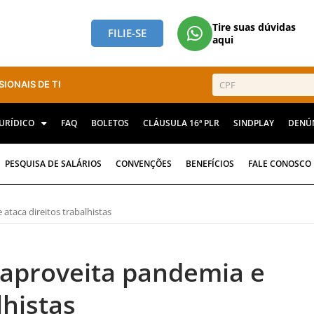
Tire suas dúvidas
FILIE-SE
aqui
SIONAIS DE TI
JURÍDICO
FAQ
BOLETOS
CLÁUSULA 16ª PLR
SINDPLAY
DENÚ
PESQUISA DE SALÁRIOS
CONVENÇÕES
BENEFÍCIOS
FALE CONOSCO
taca direitos trabalhistas
aproveita pandemia e
lhistas