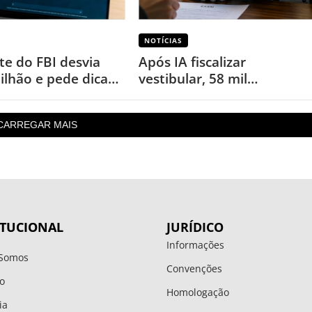
NOTÍCIAS
te do FBI desvia
Após IA fiscalizar
ilhão e pede dicas
vestibular, 58 mil
stimento ao
candidatos terão que
T
refazer a prova
CARREGAR MAIS
ITUCIONAL
JURÍDICO
Informações
Somos
Convenções
o
Homologação
ia