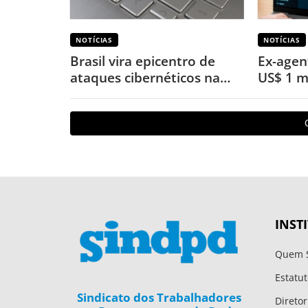
NOTÍCIAS
NOTÍCIAS
Brasil vira epicentro de
Ex-agen
ataques cibernéticos na
US$ 1 m
América Latina
de inve
ChatGP
INST
Quem 
Estatut
Sindicato dos Trabalhadores
Diretor