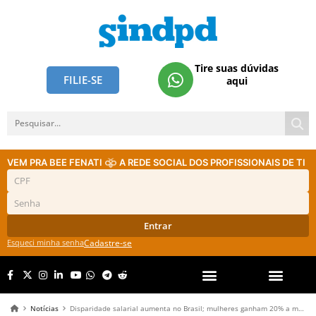
Tire suas dúvidas
FILIE-SE
aqui
VEM PRA BEE FENATI
A REDE SOCIAL DOS PROFISSIONAIS DE TI
Entrar
Esqueci minha senha
Cadastre-se
Notícias
Disparidade salarial aumenta no Brasil; mulheres ganham 20% a menos que homens