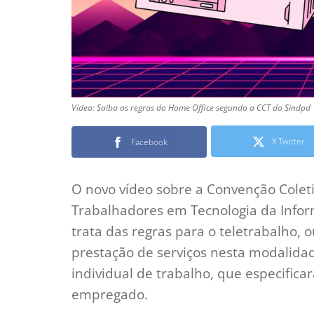
Vídeo: Saiba as regras do Home Office segundo a CCT do Sindpd
X Twitter
Facebook
O novo vídeo sobre a Convenção Coleti
Trabalhadores em Tecnologia da Inform
trata das regras para o teletrabalho, 
prestação de serviços nesta modalida
individual de trabalho, que especifica
empregado.