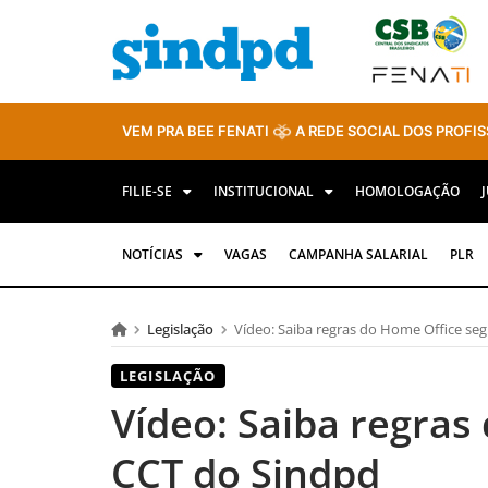
VEM PRA BEE FENATI
A REDE SOCIAL DOS PROFIS
FILIE-SE
INSTITUCIONAL
HOMOLOGAÇÃO
NOTÍCIAS
VAGAS
CAMPANHA SALARIAL
PLR
Legislação
Vídeo: Saiba regras do Home Office se
LEGISLAÇÃO
Vídeo: Saiba regra
CCT do Sindpd