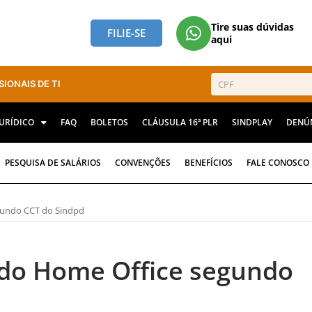
Tire suas dúvidas
FILIE-SE
aqui
SIONAIS DE TI
JURÍDICO
FAQ
BOLETOS
CLÁUSULA 16ª PLR
SINDPLAY
DENÚ
PESQUISA DE SALÁRIOS
CONVENÇÕES
BENEFÍCIOS
FALE CONOSCO
gundo CCT do Sindpd
s do Home Office segundo