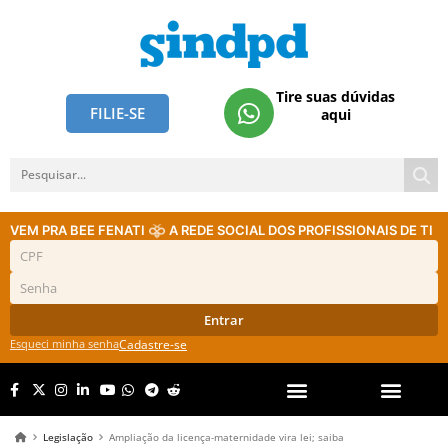
Tire suas dúvidas
FILIE-SE
aqui
VEM PRA BEE FENATI
A REDE SOCIAL DOS PROFISSIONAIS DE TI
Entrar
Esqueci minha senha
Cadastre-se
Legislação
Ampliação da licença-maternidade vira lei; saiba