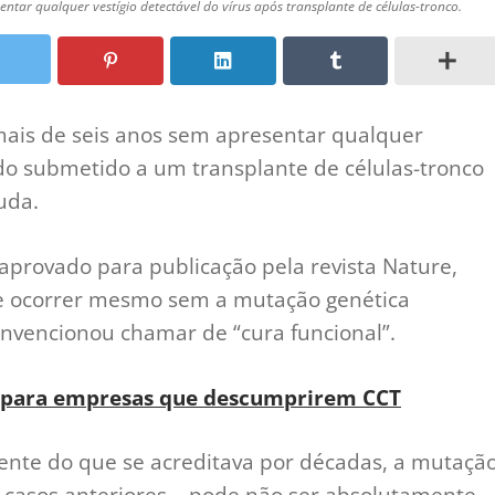
tar qualquer vestígio detectável do vírus após transplante de células-tronco.
is de seis anos sem apresentar qualquer
sido submetido a um transplante de células-tronco
uda.
aprovado para publicação pela revista Nature,
e ocorrer mesmo sem a mutação genética
onvencionou chamar de “cura funcional”.
o para empresas que descumprirem CCT
nte do que se acreditava por décadas, a mutaçã
 casos anteriores – pode não ser absolutamente