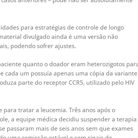
idades para estratégias de controle de longo
material divulgado ainda é uma versão não
ais, podendo sofrer ajustes.
paciente quanto o doador eram heterozigotos par
ue cada um possuía apenas uma cópia da variante
oduza parte do receptor CCR5, utilizado pelo HIV
.
e para tratar a leucemia. Três anos após o
ole, a equipe médica decidiu suspender a terapia
já se passaram mais de seis anos sem que exames
ndo uma remissão estável e sem sinais de