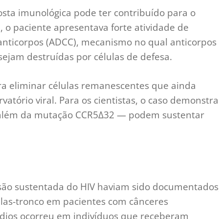
sta imunológica pode ter contribuído para o
 o paciente apresentava forte atividade de
 anticorpos (ADCC), mecanismo no qual anticorpos
sejam destruídas por células de defesa.
ra eliminar células remanescentes que ainda
vatório viral. Para os cientistas, o caso demonstra
 além da mutação CCR5Δ32 — podem sustentar
ssão sustentada do HIV haviam sido documentados
ulas-tronco em pacientes com cânceres
ódios ocorreu em indivíduos que receberam