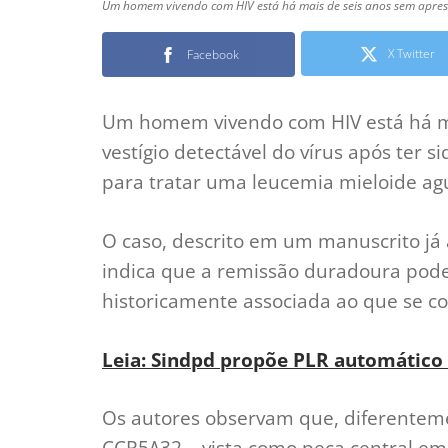
Um homem vivendo com HIV está há mais de seis anos sem apresen
X Twitter
Facebook
Um homem vivendo com HIV está há ma
vestígio detectável do vírus após ter 
para tratar uma leucemia mieloide ag
O caso, descrito em um manuscrito já 
indica que a remissão duradoura pod
historicamente associada ao que se c
Leia: Sindpd propõe PLR automátic
Os autores observam que, diferenteme
CCR5Δ32 – vista como peça central em