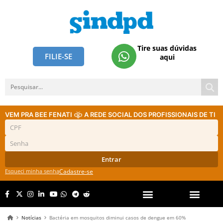
Tire suas dúvidas
FILIE-SE
aqui
VEM PRA BEE FENATI
A REDE SOCIAL DOS PROFISSIONAIS DE TI
Entrar
Esqueci minha senha
Cadastre-se
Notícias
Bactéria em mosquitos diminui casos de dengue em 60%