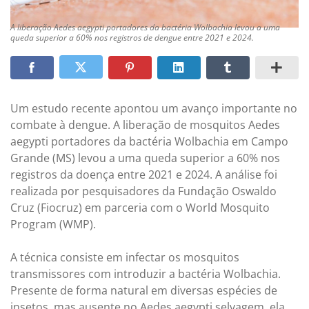
A liberação Aedes aegypti portadores da bactéria Wolbachia levou a uma
queda superior a 60% nos registros de dengue entre 2021 e 2024.
Um estudo recente apontou um avanço importante no
combate à dengue. A liberação de mosquitos Aedes
aegypti portadores da bactéria Wolbachia em Campo
Grande (MS) levou a uma queda superior a 60% nos
registros da doença entre 2021 e 2024. A análise foi
realizada por pesquisadores da Fundação Oswaldo
Cruz (Fiocruz) em parceria com o World Mosquito
Program (WMP).
A técnica consiste em infectar os mosquitos
transmissores com introduzir a bactéria Wolbachia.
Presente de forma natural em diversas espécies de
insetos, mas ausente no Aedes aegypti selvagem, ela