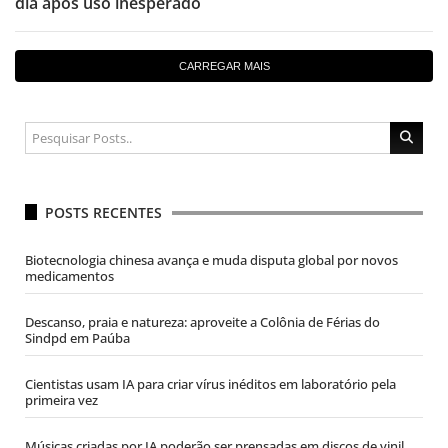
dia após uso inesperado
CARREGAR MAIS
POSTS RECENTES
Biotecnologia chinesa avança e muda disputa global por novos
medicamentos
Descanso, praia e natureza: aproveite a Colônia de Férias do
Sindpd em Paúba
Cientistas usam IA para criar vírus inéditos em laboratório pela
primeira vez
Músicas criadas por IA poderão ser prensadas em discos de vinil