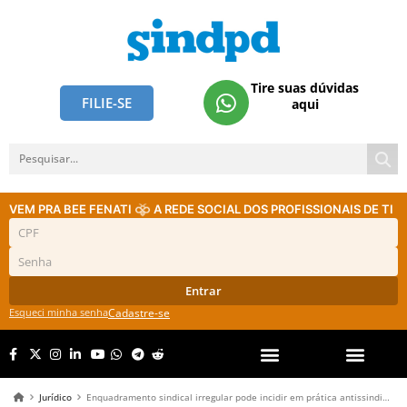
Tire suas dúvidas
FILIE-SE
aqui
VEM PRA BEE FENATI
A REDE SOCIAL DOS PROFISSIONAIS DE TI
Entrar
Esqueci minha senha
Cadastre-se
Jurídico
Enquadramento sindical irregular pode incidir em prática antissindical, decide Justiça