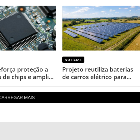
NOTÍCIAS
eforça proteção a
Projeto reutiliza baterias
s de chips e amplia
de carros elétrico para
s por cópias
garantir energia em áreas
rurais
CARREGAR MAIS