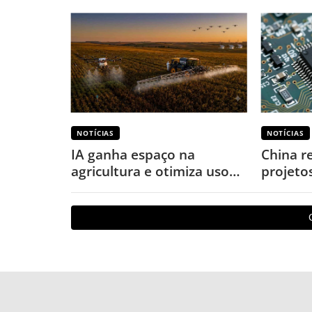
NOTÍCIAS
NOTÍCIAS
IA ganha espaço na
China r
agricultura e otimiza uso
projeto
de defensivos
puniçõe