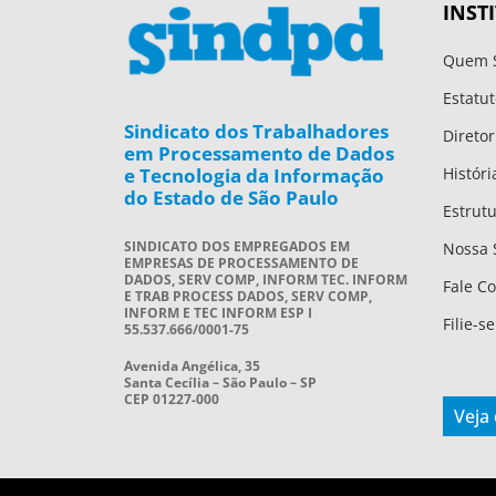
INST
Quem 
Estatut
Sindicato dos Trabalhadores
Diretor
em Processamento de Dados
e Tecnologia da Informação
Históri
do Estado de São Paulo
Estrut
SINDICATO DOS EMPREGADOS EM
Nossa 
EMPRESAS DE PROCESSAMENTO DE
DADOS, SERV COMP, INFORM TEC. INFORM
Fale C
E TRAB PROCESS DADOS, SERV COMP,
INFORM E TEC INFORM ESP I
Filie-se
55.537.666/0001-75
Avenida Angélica, 35
Santa Cecília – São Paulo – SP
CEP 01227-000
Veja