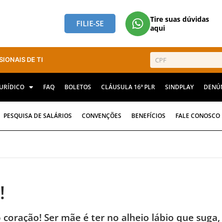
Tire suas dúvidas
FILIE-SE
aqui
SIONAIS DE TI
JURÍDICO
FAQ
BOLETOS
CLÁUSULA 16ª PLR
SINDPLAY
DENÚ
PESQUISA DE SALÁRIOS
CONVENÇÕES
BENEFÍCIOS
FALE CONOSCO
!
 coração! Ser mãe é ter no alheio lábio que suga,