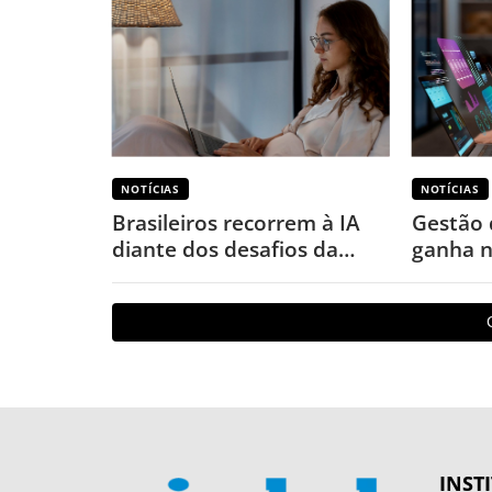
NOTÍCIAS
NOTÍCIAS
Brasileiros recorrem à IA
Gestão 
diante dos desafios da
ganha n
saúde mental, revela
aponta
pesquisa
INST