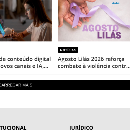
NOTÍCIAS
de conteúdo digital
Agosto Lilás 2026 reforça
ovos canais e IA,
combate à violência contra
 levantamento
a mulher nos 20 anos da
Lei Maria da Penha
CARREGAR MAIS
ITUCIONAL
JURÍDICO