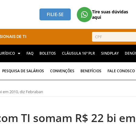
Tire suas dúvidas
FILIE-SE
aqui
SIONAIS DE TI
JURÍDICO
FAQ
BOLETOS
CLÁUSULA 16ª PLR
SINDPLAY
DENÚ
PESQUISA DE SALÁRIOS
CONVENÇÕES
BENEFÍCIOS
FALE CONOSCO
i em 2010, diz Febraban
com TI somam R$ 22 bi em