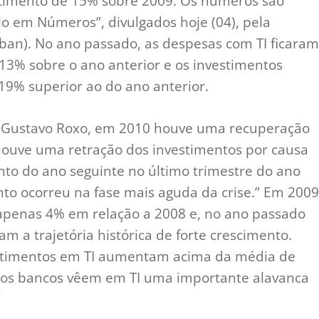
rescimento de 15% sobre 2009. Os números são
io em Números”, divulgados hoje (04), pela
ban). No ano passado, as despesas com TI ficaram
13% sobre o ano anterior e os investimentos
 19% superior ao do ano anterior.
, Gustavo Roxo, em 2010 houve uma recuperação
 houve uma retração dos investimentos por causa
nto do ano seguinte no último trimestre do ano
o ocorreu na fase mais aguda da crise.” Em 2009
apenas 4% em relação a 2008 e, no ano passado
m a trajetória histórica de forte crescimento.
stimentos em TI aumentam acima da média de
ue os bancos vêem em TI uma importante alavanca
”