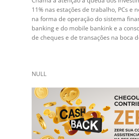
Chama a atenção a queda dos investi
11% nas estações de trabalho, PCs e n
na forma de operação do sistema finan
banking e do mobile bankink e a conso
de cheques e de transações na boca d
NULL