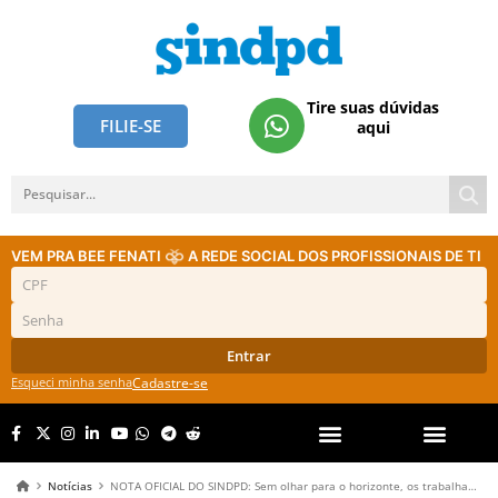
Tire suas dúvidas
FILIE-SE
aqui
VEM PRA BEE FENATI
A REDE SOCIAL DOS PROFISSIONAIS DE TI
Entrar
Esqueci minha senha
Cadastre-se
Notícias
NOTA OFICIAL DO SINDPD: Sem olhar para o horizonte, os trabalhadores vão pagar a conta